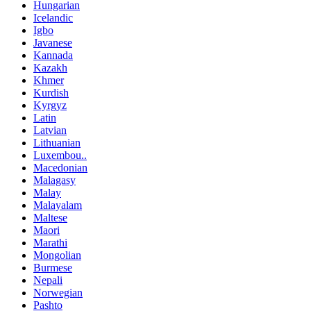
Hungarian
Icelandic
Igbo
Javanese
Kannada
Kazakh
Khmer
Kurdish
Kyrgyz
Latin
Latvian
Lithuanian
Luxembou..
Macedonian
Malagasy
Malay
Malayalam
Maltese
Maori
Marathi
Mongolian
Burmese
Nepali
Norwegian
Pashto