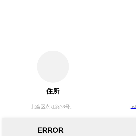
住所
jos
北侖区永江路38号。