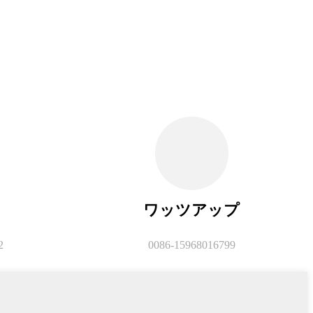
ワッツアップ
2
0086-15968016799