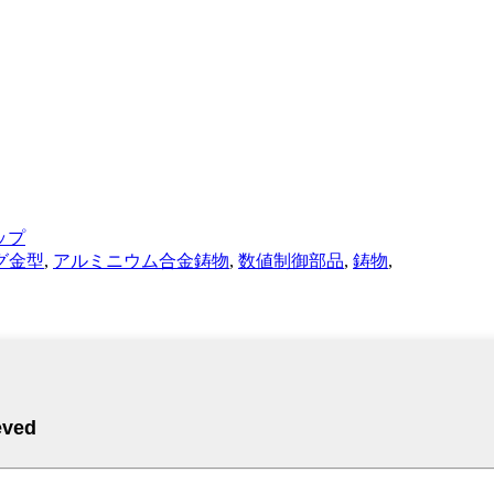
ップ
グ金型
,
アルミニウム合金鋳物
,
数値制御部品
,
鋳物
,