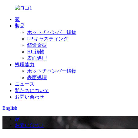
家
製品
ホットチャンバー鋳物
LP キャスティング
鋳造金型
HP 鋳物
表面処理
処理能力
ホットチャンバー鋳物
表面処理
ニュース
私たちについて
お問い合わせ
English
家
お問い合わせ