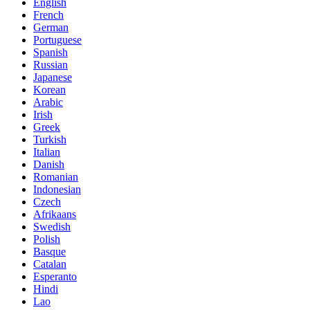
English
French
German
Portuguese
Spanish
Russian
Japanese
Korean
Arabic
Irish
Greek
Turkish
Italian
Danish
Romanian
Indonesian
Czech
Afrikaans
Swedish
Polish
Basque
Catalan
Esperanto
Hindi
Lao